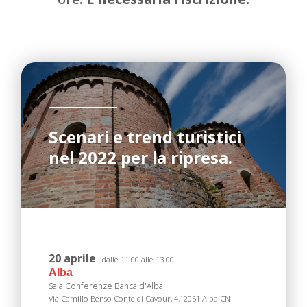
collaboratori dei GAL.
e di immergersi. Durante il viaggio impara
Il modulo è rivolto principalmente ai
qualcosa, allarga i propri orizzonti, torna a
responsabili e dipendenti dei punti di
Il modulo tratterà i seguenti principali
casa non soltanto con le foto, ma con il
accoglienza e informazione turistica e agli
argomenti:
ricordo e le emozioni di un’esperienza, un
uffici di accoglienza dei luoghi di cultura.
bagaglio culturale arricchito.
Principali trend ed evoluzione della
domanda
Il modulo tratterà i seguenti principali
Il modulo è rivolto in particolare ai produttori
argomenti:
Cenni di segmentazione
del settore food & wine, che aprono le porte ai
Scenari e trend turistici
L’evoluzione nell’informazione e
turisti per far conoscere i propri prodotti e
Focus sul turismo sostenibile
nel 2022 per la ripresa.
accoglienza turistica
attività.
Elementi che compongono il prodotto
La cultura dell’accoglienza
turistico
Il modulo tratterà i seguenti principali
La relazione con il cliente: tecniche di
I prodotti e la strategia di Langhe
argomenti:
comunicazione
Monferrato Roero
Cenni sul turismo esperienziale, il
concetto di “esperienza”
20 aprile
dalle 11.00 alle 13.00
Alba
Trasformare le risorse in esperienze
Sala Conferenze Banca d'Alba
Storytelling
Via Camillo Benso Conte di Cavour, 4,12051 Alba CN